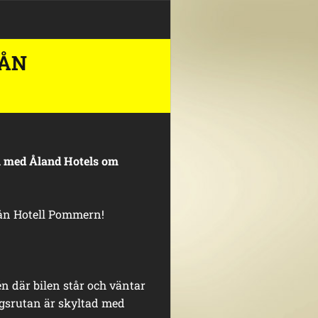
RÅN
l med Åland Hotels om
rån Hotell Pommern!
én där bilen står och väntar
gsrutan är skyltad med